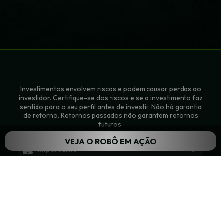
Investimentos envolvem riscos e podem causar perdas ao
investidor. Certifique-se dos riscos e se o investimento faz
sentido para o seu perfil antes de investir. Não há garantia
de retorno. Retornos passados não garantem retornos
futuros.
VEJA O ROBÔ EM AÇÃO
Importante
Esse é um conteúdo oferecido por
SMARTSIGMA
EDUCACAO FINANCEIRA LTDA
, e acessado através da
Sobre o Grupo Empiricus
plataforma
Empiricus
, que não se responsabiliza pelo
Grupo Empiricus
é uma marca que inclui
Empiricus
conteúdo oferecido pelo parceiro. A expertise do
Research
(Empiricus Research Publicações S.A., CNPJ:
profissional em sua área de atuação não implica
11.431.155/0001-07 ) e
Empiricus Gestão de Recursos
necessariamente o sucesso da estratégia veiculada na