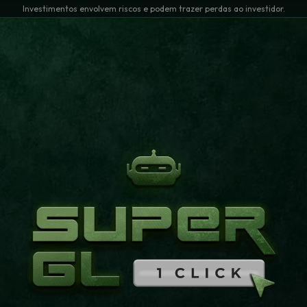
Investimentos envolvem riscos e podem trazer perdas ao investidor.